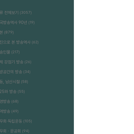
류 전체보기
(3057)
국방송역사 90년
(19)
본
(879)
진으로 본 방송역사
(62)
송인물
(217)
제 강점기 방송
(26)
방공간의 방송
(34)
동, 남산시절
(58)
.25와 방송
(55)
영방송
(68)
역방송
(49)
우회·독립운동
(105)
우회 · 문공회
(94)