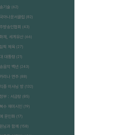
송기술
(62)
국아나운서클럽
(82)
주방송인협회
(43)
화재, 세계유산
(66)
림픽 체육
(27)
대 대통령
(21)
송음악 백년
(243)
카리나 연주
(88)
익중 이사님 방
(132)
정부 : 서금랑
(85)
복수 재미시인
(19)
예 문인화
(17)
원님과 함께
(158)