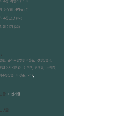
하추동 여행기
(150)
페 동우회 사람들
(4)
하추동단상
(36)
리집 얘기
(23)
ag
경환,
춘하추동방송 이장춘,
경성방송국,
우회 이사 이장춘,
임택근,
방우회,
노익중,
하추동방송,
이장춘,
kbs,
근글
인기글
근댓글