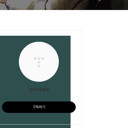
춘하추동방송
구독하기