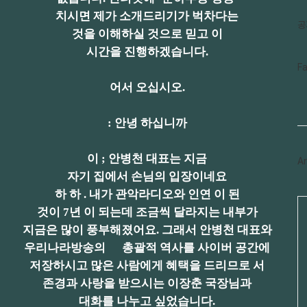
글
치시면 제가 소개드리기가 벅차다는
공
것을 이해하실 것으로 믿고 이
시간을 진행하겠습니다.
페
F
이
어서 오십시오.
스
북
트
위
: 안녕 하십니까
터
플
러
이 ; 안병천 대표는 지금
Ar
그
인
자기 집에서 손님의 입장이네요
하 하 . 내가 관악라디오와 인연 이 된
Ca
것이 7년 이 되는데 조금씩 달라지는 내부가
지금은 많이 풍부해졌어요. 그래서 안병천 대표와
우리나라방송의 총괄적 역사를 사이버 공간에
저장하시고 많은 사람에게 혜택을 드리므로 서
존경과 사랑을 받으시는 이장춘
국장님과
대화를 나누고
싶었습니다.