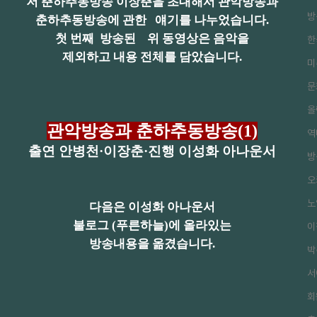
저 춘하추동방송 이장춘을 초대해서 관악방송과
방
춘하추동방송에 관한 얘기를 나누었습니다.
첫 번째 방송된 위 동영상은 음악을
한
제외하고 내용 전체를 담았습니다.
미
문
올
관악방송과 춘하추동방송(1)
역
출연 안병천·이장춘·진행 이성화 아나운서
방
오
노
다음은 이성화 아나운서
불로그 (푸른하늘)에 올라있는
이
방송내용을 옮겼습니다.
박
서
회