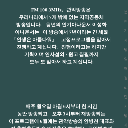
FM 100.3MHz
,
관악방송은
분
우리나라에서 7개 밖에 없는 지역공동체
한
방송입니다. 왕년의 인기아나운서 이성화
기
아나운서는 이 방송에서 7년이라는 긴 세월
「인생은 아름다워」 고정프로그램을 맡아서
사
진행하고
계십
니다
. 진행이라고는 하지만
방
기획이며 연사섭외 · 원고 집필까지
일
모두 도 맡아서 하고 계십니다.
해
정
6
민
매주 월요일 아침 6시부터 한 시간
지
동안 방송되고 오후 3시부터 재방송되는
방
이 프로그램에 6월에는 관악방송의 안병천 대표와
사