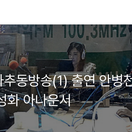
추동방송(1) 출연 안병천
성화 아나운서