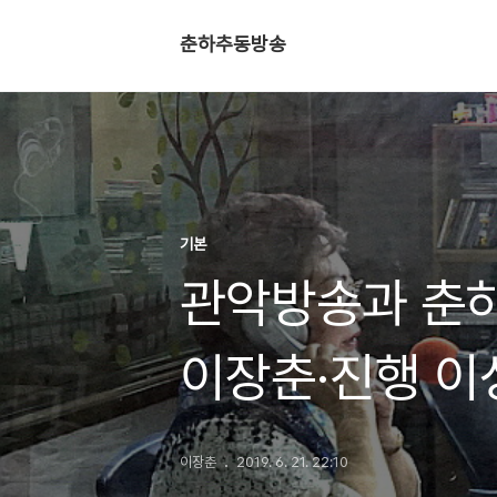
춘하추동방송
기본
관악방송과 춘하
이장춘·진행 이
이장춘
2019. 6. 21. 22:10