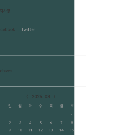
지사항
acebook
Twitter
chives
lendar
2026. 08
일
월
화
수
목
금
토
1
2
3
4
5
6
7
8
9
10
11
12
13
14
15