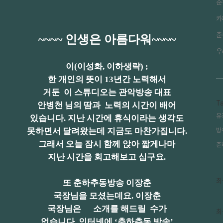
춘
카
춘
~~~~ 인생은 아름다워~~~~
우
이(이성화, 이하생략) ;
한 개인의 뜻이 13년간 노력해서
거둔 이 스튜디오는 관악방송 대표
T
안병천 님의 땀과 노력의 시간이 배어
유
있습니다. 지난 시간에 휴식이라는 생각도
못하면서 달려왔는데 지금도 마찬가집니다.
방
그래서 오늘 잠시 함께 앉아 짧게나마
춘
지난 시간을 회고해보고 십구요.
최
최
또 춘하추동방송 이장춘
근
국장님을 모셨는데요. 이장춘
글
과
국장님은 소개를 해드릴 수가
인
최
기
없습니다. 인터넷에 ‘춘하추동 방송’