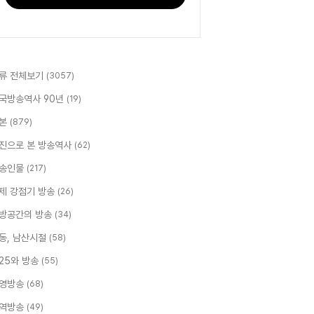
류 전체보기
(3057)
국방송역사 90년
(19)
본
(879)
진으로 본 방송역사
(62)
송인물
(217)
제 강점기 방송
(26)
방공간의 방송
(34)
동, 남산시절
(58)
.25와 방송
(55)
영방송
(68)
역방송
(49)