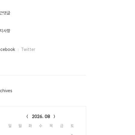
근댓글
지사항
acebook
Twitter
chives
lendar
2026. 08
일
월
화
수
목
금
토