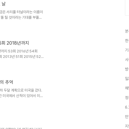
고 우리 형제들 자손들 이름을 나
 날
 이름을 줄줄 나열해 올려놓고.. 용
방패이시며 "나는 너희의 모..
지금은 서리풀 터널이라는 이름이
 뚤 릴 것이라는 기대를 부풀렸
동과 동작구까지가 강남으로 통하
분
한
5회 2018년까지
기
까지 53회 2016년 54회
회 2013년 51회 2015년 52회
사
방
일
의 추억
해
차 두달 계획으로 미국을 갔다.
년간 미국에서 산적이 있어서 미국
정
사이다 그 산이네 집에서 두달간
6
민
지