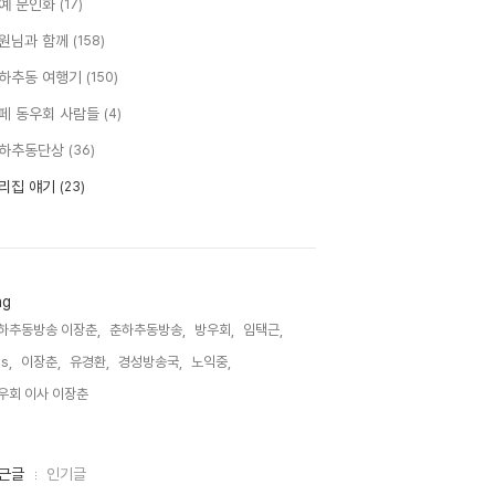
예 문인화
(17)
원님과 함께
(158)
하추동 여행기
(150)
페 동우회 사람들
(4)
하추동단상
(36)
리집 얘기
(23)
ag
하추동방송 이장춘,
춘하추동방송,
방우회,
임택근,
s,
이장춘,
유경환,
경성방송국,
노익중,
우회 이사 이장춘,
근글
인기글