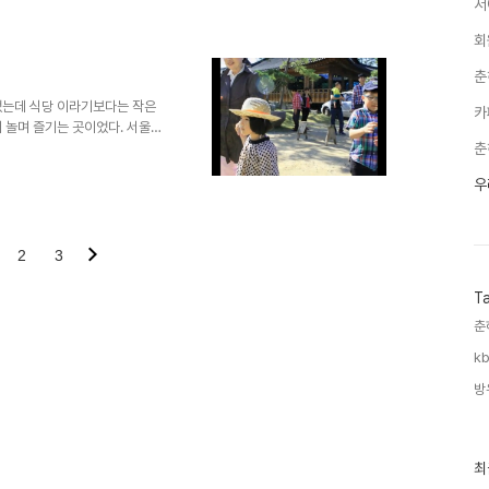
서
 말만 듣던 홍도를 다..
회
춘
었는데 식당 이라기보다는 작은
카
 놀며 즐기는 곳이었다. 서울주
했다. 오랫만의 가족 나들이 길
춘
우
2
3
T
춘
kb
방
최
최
근