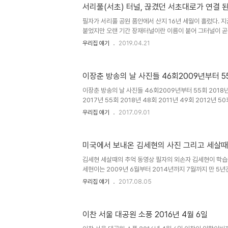
을 위한 기도문-박복수 재미시인 여러 창송으로 찬양 드리
서리풀(서초) 터널, 끊겼던 서초대로가 연결 된
열할 때. 우리 홍승주 교수님..., 우리 이장춘 동생 가족들.
서의 하나님 모든 죄 용서하시고 우리의 피난처시며 우리의 
필자가 서리풀 공원 품안에서 산지 16년 세월이 흘렀다. 
붙었지만 오랜 기간 장재터널이란 이름이 붙어 그터널이 곧
다. 그것도 그럴 것이 도심에 자리한 산자락에 막혀 방배
우리집 얘기
2019.04.21
는 데는 여간 ..
이장춘 방송의 날 사진들 46회2009년부터 5
이장춘 방송의 날 사진들 46회2009년부터 55회 2018년
2017년 55회 2018년 48회 2011년 49회 2012년 50
2015년 46회 2009년
우리집 얘기
2017.09.01
미국에서 보내온 김세현의 사진 그리고 세살때
김세현 세살때의 추억 동영상 필자의 외손자 김세현이 학습
세현이는 2009년 6월부터 2014년까지 7월까지 만 5
생활에 익숙하고 지금도 미국에 살고있는 산이와는 절친한 
우리집 얘기
2017.08.05
함께하며 미국을 익..
이찬 서울 대공원 소풍 2016년 4월 6일