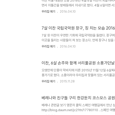
이찬 서울 대공원 소풍 2016년 4월 6일 이찬이 외할아
면서 이틀간을 방배동에서 지내기로 했다. 4월 6일이면 서
생각하고 서울 대공원을 갔다. 그러나 벚꽃은 덜피어 공원
우리집 얘기
2016.04.10
만족했다. 전철역에서..
7살 이찬 국립국악원 장구, 징 치는 모습 2016
7살 된 이찬이 우연한 기회에 국립국악원을 들렸다. 장구며,
이곳을 들리는 사람들이 쳐 보는 장소다. 언제 장구나 징을
다. 7살 이찬 국립국악원 장구, 징 치는 모습 2016년 3월 
우리집 얘기
2016.04.10
이찬, 6살 손주와 함께 서리풀공원 소풍가던날 2
오랫만에 단풍이 막바지에 이른 2015년 11월 12일 6살
풍가기로 했다. 소풍이라야 우리집과 맞물려 있는 서리풀공
지만 오랫만의 단풍 나들이라 찬이는 즐거운가 보다. 찬이는
우리집 얘기
2015.11.28
을 둘러매고 모자..
베레나와 친구들 구리 한강둔치 코스모스 공원
베레나 관련글 보기 영문자 클릭 스페인 여행길에서 만난 
http://blog.daum.net/jc21th/17780110 . 스
(Catedral) http://blog.daum.net/jc21th/177