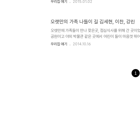
우리집 얘기
2015.01.02
마 대성당 http://blog.daum.net/jc21th/17780109
오랫만의 가족 나들이 길 김세현, 이찬, 강린
오랫만에 가족들이 만나 찾은곳, 점심식사를 위해 간 곳이
공원이고 야외 박물관 같은 곳에서 어린이 들이 마음껏 뛰어
변에 이런 식당도 있구나 하면서 식사를 마치고 사진을 촬영
우리집 얘기
2014.10.16
김세현, 이..
1