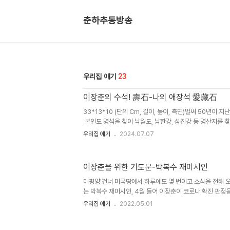
춘하추동방송
우리집 얘기
23
이장춘의 수석! 壽石-나의 애장석 愛藏石
33*13*10 (단위 Cm, 길이, 높이, 측면)벌써 50년이
본인도 명석을 찾아 낙월도, 남한강, 섬진강 등 명산지를 찾
고, 받기도 하고 전시회 출품을 한 적도 있으며 좋은 작품을
우리집 얘기
2024.07.07
의 애장석 愛藏石 그리 저리 150점 정도가 모아졌다. 세
자연을 보호해야 한다거나 또 남한강 등 명산지가 물에 잠
본인의 수석활동은 뜸 해졌다. 오랜 세월이 지난 오늘
이장춘을 위한 기도문-박복수 재미시인
가 몇 점을 사진으로 담아보았다.17*8*8전옥배 선생님 애장석으로 저에게 넘겨 주셨다.
전옥배 선생님은1975년 KBS광주방송국장으로 부..
태평양 건너 미국땅에서 하루에도 몇 번이고 소식을 전해 
는 박복수 재미시인, 4월 들어 이장춘이 코로나 확진 판정
외에는 아무에게도 얘기하지 않다가 시간이 지나 4월 30일
우리집 얘기
2022.05.01
즉시 저를 위한 기도문을 보내오셨다. 바다건너 멀리서, 9
너무도 간절한 기도문을 보며 감동과 고마운 마음을 담아 