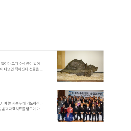
 지난 일이다.그때 수석 붐이 일어
아 다녔던 적이 있다.선물을 주
 매입하기도 했다.수석! 壽石-나
월이 지나 1990년대 들어서면서
기며 수석 애호가들이 줄어들면서
 그때 수집한 수석을 감상하다
오시며 늘 저를 위해 기도하신다
을 받고 재택치료를 받으며 가족
을 보내며 그 사실을 알렸더니,
0이 넘으신 박 시인께서 보내주신
기록으로 남기려 올린다. 이장춘