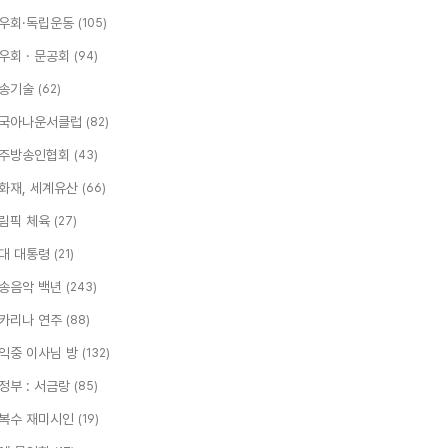
우회·독립운동
(105)
우회 · 문공회
(94)
송기술
(62)
국아나운서클럽
(82)
주방송인협회
(43)
화재, 세계유산
(66)
림픽 체육
(27)
대 대통령
(21)
송음악 백년
(243)
카리나 연주
(88)
익중 이사님 방
(132)
정부 : 서금랑
(85)
복수 재미시인
(19)