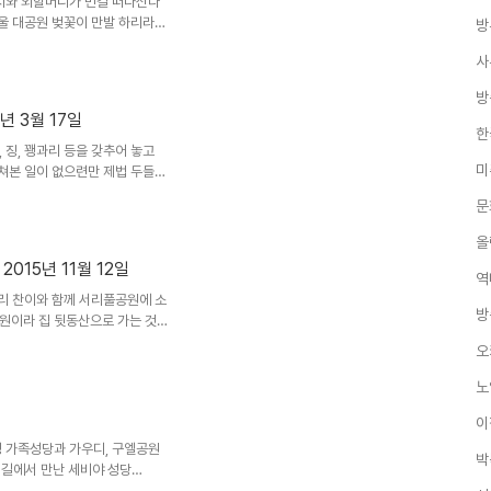
버지와 외할머니가 먼길 떠나신다
울 대공원 벚꽃이 만발 하리라
방
을 한바퀴 돌며 관람하는 것으로
사
방
년 3월 17일
한
 징, 꽹과리 등을 갖추어 놓고
미
 쳐본 일이 없으련만 제법 두들긴
17일
문
올
015년 11월 12일
역
짜리 찬이와 함께 서리풀공원에 소
방
원이라 집 뒷동산으로 가는 것이
 저에게는 잘 맞지도 않는 배낭
오
노
이
성 가족성당과 가우디, 구엘공원
박
페인 여행길에서 만난 세비야 성당
80111 포르투갈 여행길에서 만난 파티