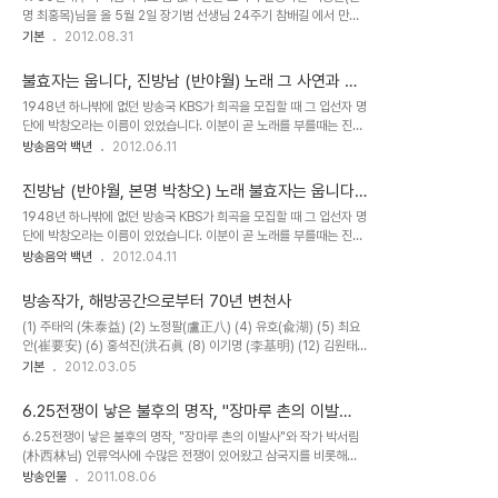
명 최홍목)님을 올 5월 2일 장기범 선생님 24주기 참배길 에서 만나
장시간에 걸쳐 여러 얘기를 나누었습니다. 1973년 공사 창립과 함께
기본
2012.08.31
해어져 잠시 잠시 지나는 길에 만나기는 했어도 긴 시간에걸쳐 얘기 하
기는 실로 오랫만이었습니다. 방송국에서 드라마나 다큐멘타리 등의
불효자는 웁니다, 진방남 (반야월) 노래 그 사연과 함
글을 쓰고 프로듀서로서 프로그램을 제작하면서 또 25년이라는 긴 세
께
1948년 하나밖에 없던 방송국 KBS가 희곡을 모집할 때 그 입선자 명
월 대한뉴스 원고를 집필해 오셨습니다. 최근 에는 천주교 전국 평신도
단에 박창오라는 이름이 있었습니다. 이분이 곧 노래를 부를때는 진방
협의회 회장직을 맡아 바쁘게 활동해 오신 얘기가 감동적이었습니다.
남이고 노래 가사를 쓸때는 반야월이었던 바로 그 분이었습니다. 일제
방송음악 백년
2012.06.11
오래전에 방송작가 협회지에서 보았던 글이 생각나 그 글을 들추어 보
강점기 에서 벗어 난지 얼마 안 되어 지금처럼 작가가 많지 않던 시절
았습니다. 애기를 들은 뒤에 글을 보니 실감이 나고 더 감동적이었습니
이라 기성..
다. 누가 읽어도 재미있고 유익한 글..
진방남 (반야월, 본명 박창오) 노래 불효자는 웁니다.
.
1948년 하나밖에 없던 방송국 KBS가 희곡을 모집할 때 그 입선자 명
단에 박창오라는 이름이 있었습니다. 이분이 곧 노래를 부를때는 진방
남이고 노래 가사를 쓸때는 반야월이었던 바로 그 분이었습니다. 일제
방송음악 백년
2012.04.11
강점기 에서 벗어 난지 얼마 안 되어 지금처럼 작가가 많지 않던 시절
이라 기성..
방송작가, 해방공간으로부터 70년 변천사
(1) 주태익 (朱泰益) (2) 노정팔(盧正八) (4) 유호(兪湖) (5) 최요
안(崔要安) (6) 홍석진(洪石眞 (8) 이기명 (李基明) (12) 김원태
(金元泰) (16) 신윤생(申允生) (17)추식(秋湜) (18) 정진건(鄭鎭
기본
2012.03.05
建) (19) 김석야(金石野) (20) 박조열 (22) 최풍(崔豊) (23) 이인
석(李仁石) (24) 김중희(金重熙) (26) 백승찬 (27) 이..
6.25전쟁이 낳은 불후의 명작, "장마루 촌의 이발
사"와 작가 박서림(朴西林)님
6.25전쟁이 낳은 불후의 명작, "장마루 촌의 이발사"와 작가 박서림
(朴西林님) 인류억사에 수많은 전쟁이 있어왔고 삼국지를 비롯해서
전쟁과 평화, 바람과 함께 사라지다. 등 수많은 불후의 문학 작품들이
방송인물
2011.08.06
전쟁을 바탕으로 테어났습니다. 1958년 KBS에서 드라마로 방송된