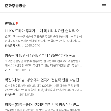
춘하추동방송
최요안
9
HLKA 드라마 주제가 그대 목소리 최요안 손석우 오
사라 1959년
오랜기간 춘하추동방송에 큰 도움을 주셨던 올해 96세의 손석우 선생
님이 7월 4일 이제는 이메일 하시기가 어렵다는 연락이 왔다. 가슴이
철렁하는 순간이었다. 찾아 뵙는 것도 실례일것 같아 사모님께 전화만
방송음악 백년
2015.07.10
올렸다. 빠른 괘유를 빌며 이 글을 쓴다. 최요안 극본 KBS 라디오 드라
마 그대..
방송문예 15년사 1945년부터 1959년까지/ 원로 방
송작가 최요안님 유고
최요안 선생님은 해방 후 정부수립 될 무렵 KBS전속작가로 출발한 이
래 6.252전쟁중 KBS가 부산에 가 있던 때 문예계장을 맡아 방송작
품에 심혈을 기울였습니다. 1960년대까지 KBS 작가실에서 작품 활
기본
2013.02.04
동을 하며 그 시절 방송된 제일 많은 글을 쓴 분으로 알려지고 있습 니
다. 이 글은 최요안 선..
박진(朴珍)님, 방송극과 연극계 전설적 인물 박승진
(朴勝進)
오는 5월 21일부터 6월 2일까지 (2013년) 서울 예술의 전당 창립
25주년 기념으로 희곡 혈백 (血脈)이 예술의 전당 자유극장 무대에
오른다. 해방된 조국에서 그때의 사회상을 희곡으로 엮어낸 혈맥은
방송인물
2013.01.10
1948년 6월 문교부(군정청)에서 주최한 전국 연극 경연대회 에서 작
품상과 연출 상을 수상한..
최홍준(최홍목)님의 생생한 체험기록 방송작가 반세
기 50년
1960년대부터 지금까지도 쉼 없이 글을 쓰시며 활동하는 최홍준(본