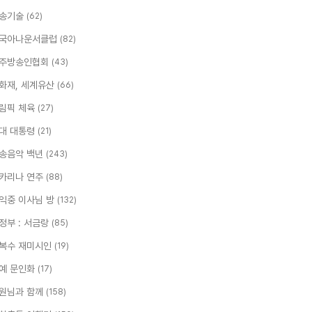
송기술
(62)
국아나운서클럽
(82)
주방송인협회
(43)
화재, 세계유산
(66)
림픽 체육
(27)
대 대통령
(21)
송음악 백년
(243)
카리나 연주
(88)
익중 이사님 방
(132)
정부 : 서금랑
(85)
복수 재미시인
(19)
예 문인화
(17)
원님과 함께
(158)