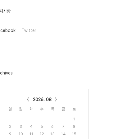
지사항
acebook
Twitter
chives
lendar
2026. 08
일
월
화
수
목
금
토
1
2
3
4
5
6
7
8
9
10
11
12
13
14
15