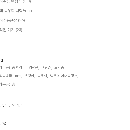
하추동 여행기
(150)
페 동우회 사람들
(4)
하추동단상
(36)
리집 얘기
(23)
ag
하추동방송 이장춘,
임택근,
이장춘,
노익중,
성방송국,
kbs,
유경환,
방우회,
방우회 이사 이장춘,
하추동방송,
근글
인기글
근댓글