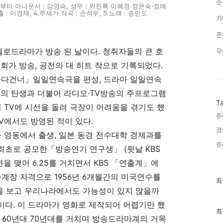
춘
좌로부터 아나운서 : 강영숙, 성우 : 위진록·이혜경·정은숙·정애
 : 이경재, 4.주제가 작곡 : 손석우, 5.노래 : 송민도
카
춘
로 멜로드라마가 방송 된 날이다. 청취자들의 큰 호
우
0회가 방송, 공전의 대 히트 작으로 기록되었다.
 바다건너」일일연속극을 편성, 드라마 일일연속
방송의 탄생과 더불어 라디오·TV방송의 주프로그램
T
이 TV에 시선을 돌려 극장이 어려움을 겪기도 했
춘
V에서도 방영된 적이 있다.
경
북 영동에서 출생, 일본 동경 전수대학 경제과를
춘
 최초로 공모한「방송연기 연구생」 (뒷날 KBS
을 맺어 6.25를 거치면서 KBS 「연출계」에
출계장 자격으로 1956년 6개월간의 미국연수를
최
최
근
황을 보고 우리나라에서도 가능성이 있지 않을까
글
과
다. 이 드라마가 영화로 제작되어 어렵기만 했
인
최
 60년대 70년대를 거치며 방송드라마계의 거목
기