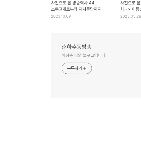
사진으로 본 방송역사 44
사진으로 본
스무고개로부터 재치문답까지
차」->「이동
차」
2023.10.09
2023.05.2
춘하추동방송
이장춘 님의 블로그입니다.
구독하기