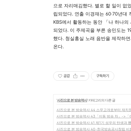
으로 자리매김했다. 별로 할 일이 없
립되었다. 연출 이경재는 60·70년대
KBS에서 활동하는 동안 「나 하나의
되었다. 이 주제곡을 부른 송민도는 1
했다. 청실홍실 노래 음반을 제작하면
온다.
공감
구독하기
'
사진으로 본 방송역사
' 카테고리의 다른 글
사진으로 본 방송역사 44 스무고개로부터 재치
사진으로 본 방송역사 43「이동 방송 차」->「
사진으로 본 방송역사 41 제1기 성우의 탄생과 
사진으로 본 방송역사 40-한국방송공사창립 비