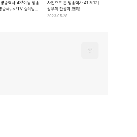
 방송역사 43「이동 방송
사진으로 본 방송역사 41 제1기
방송국」->「TV 중계방송
성우의 탄생과 歷程
8
2023.05.28