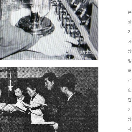
분
한
기
사
방
일
해
정
6
민
지
방
사