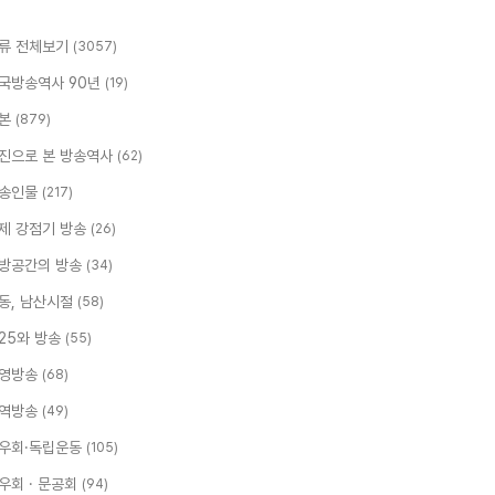
류 전체보기
(3057)
국방송역사 90년
(19)
본
(879)
진으로 본 방송역사
(62)
송인물
(217)
제 강점기 방송
(26)
방공간의 방송
(34)
동, 남산시절
(58)
.25와 방송
(55)
영방송
(68)
역방송
(49)
우회·독립운동
(105)
우회 · 문공회
(94)