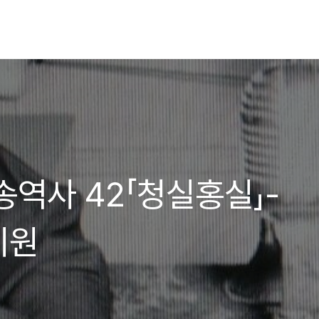
송역사 42「청실홍실」-
기원