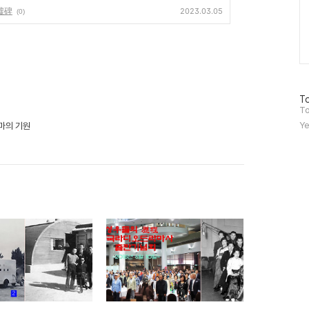
墟碑
2023.03.05
(0)
방
To
문
To
자
Ye
마의 기원
수