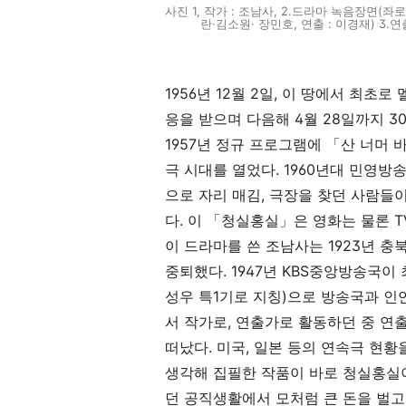
사진 1, 작가 : 조남사, 2.드라마 녹음장면(
란·김소원· 장민호, 연출 : 이경재) 3.연출
1956년 12월 2일, 이 땅에서 최초
응을 받으며 다음해 4월 28일까지 3
1957년 정규 프로그램에 「산 너머
극 시대를 열었다. 1960년대 민영
으로 자리 매김, 극장을 찾던 사람들
다. 이 「청실홍실」은 영화는 물론 T
이 드라마를 쓴 조남사는 1923년 충
중퇴했다. 1947년 KBS중앙방송국이
성우 특1기로 지칭)으로 방송국과 인연
서 작가로, 연출가로 활동하던 중 연
떠났다. 미국, 일본 등의 연속극 현
생각해 집필한 작품이 바로 청실홍실이
던 공직생활에서 모처럼 큰 돈을 벌고