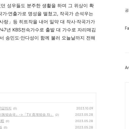
글
었던 성우들도 분주한 생활을 하며 그 위상이 확
공
 작가·연출가로 명성을 떨쳤고, 작곡가 손석우는
 사랑」등 히트작을 내어 일약 대 작사·작곡가가
페
F
947년 KBS전속가수로 출발 대 가수로 자리매김
이
스
서 송민도·안다성이 함께 불러 오늘날까지 전해
북
트
위
터
플
러
Ar
그
인
Ca
문답까지
2023.10.09
(0)
이동방송국」->「TV 중계방송 차」
2023.05.28
(2)
歷程
2023.05.28
(0)
화
2023.05.28
(0)