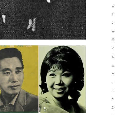
방
한
미
문
올
역
방
오
노
이
박
서
회