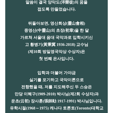
말씀이 결국 양악도(洋樂徒)의 꿈을
접도록 만들었습니다.
뒤돌아보면, 영산회상(靈山會相)
중영산(中靈山)의 초장(初章)을 한 달
가르쳐 서울대 음대 국악과로 입학시키신
고 황병기(黃秉冀 1936-2018) 교수님
(제10회 방일영국악상 수상자)은
첫 번째 은사입니다.
입학과 더불어 가야금
실기를 포기하고 국악이론으로
전향했을 때, 저를 지도해주신 두 스승은
만당 이혜구(1909-2010) 박사님(제2회 수상자)과
운초(云初) 장사훈(張師勛 1917-1991) 박사님입니다.
유학시절(1968～1975) 캐나다 토론토(Toronto)대학교