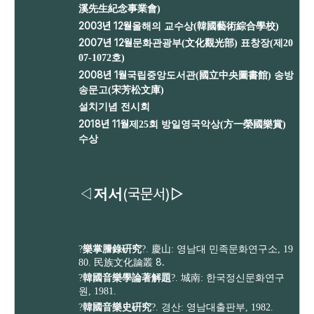
溪先生紀念事業會)
2003년 12월
올해의 교수상(韓國藝術綜合學校)
2007년 12월
문화관광부(文化觀光部) 표창장(제20
07-1072호)
2008년 1월
국립중앙도서관(國立中央圖書館) 송방
송문고(宋芳松文庫)
설치기념 전시회
2018년 11월
제25회 방일영국악상(方一榮國樂賞)
수상
(국문서)▷
◁
저서
?
樂掌謄錄硏究
?. 慶山: 영남대 민족문화연구소, 19
民族文化論叢 8.
80.
?
韓國音樂學論著解題
?. 城南: 한국정신문화연구
원, 1981.
?
韓國音樂史硏究
?. 경산: 영남대출판부, 1982.