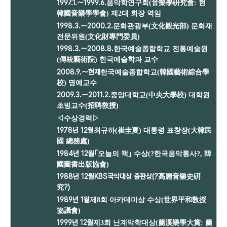
1997.1.～1999.6.
음악학연구회(音樂學硏究會: 현
韓國音樂學學會) 제2대 회장 역임
1998.3.～2000.2.
문화관광부(文化觀光部) 문화재
전문위원(文化財專門委員)
1998.3.～2008.8.
한국예술종합학교 전통예술원
(傳統藝術院) 한국예술학과 교수
2008.9.～현재
한국예술종합학교(韓國藝術綜合學
校) 명예교수
2009.3.～2011.2.
중앙대학교(中央大學校) 대학원
초빙교수(招聘敎授)
◁
수상경력
▷
1978년 12월
최규하(崔圭夏) 대통령 표창장(大韓民
國 總務處)
1984년 12월
｢오늘의 책｣ 수상(?한국음악통사?, 韓
國圖書出版協會)
1988년 12월
KBS국악대상 출판상(?高麗音樂史硏
究?)
1989년 1월
제8회 아카데미상 수상(世界平和敎授
協議會)
1999년 12월
제3회 난계악학대상(蘭溪樂學大賞: 蘭