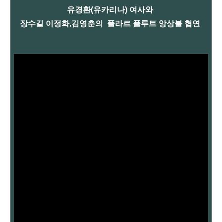
유경환(유카리나) 여사와
장수길
이정화,김영춘의
플라르 플루트 앙상불 협
연