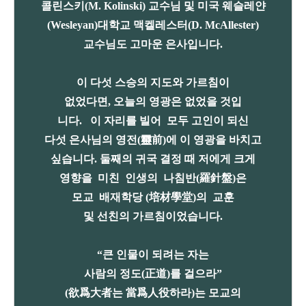
콜린스키(M. Kolinski) 교수님 및 미국 웨슬레얀
(Wesleyan)대학교 맥켈레스터(D. McAllester)
교수님도 고마운 은사입니다.
이 다섯 스승의 지도와 가르침이
없었다면, 오늘의 영광은 없었을 것입
니다. 이 자리를 빌어 모두 고인이 되신
다섯 은사님의 영전(靈前)에 이 영광을 바치고
싶습니다. 둘째의 귀국 결정 때 저에게 크게
영향을 미친 인생의 나침반(羅針盤)은
모교 배재학당 (培材學堂)의 교훈
및 선친의 가르침이었습니다.
“큰 인물이 되려는 자는
사람의 정도(正道)를 걸으라”
(欲爲大者는 當爲人役하라)는 모교의