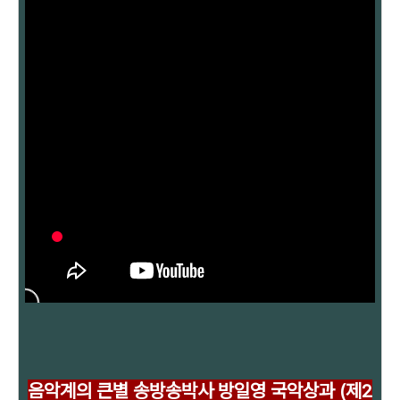
음악계의 큰별 송방송박사 방일영 국악상과 (제2