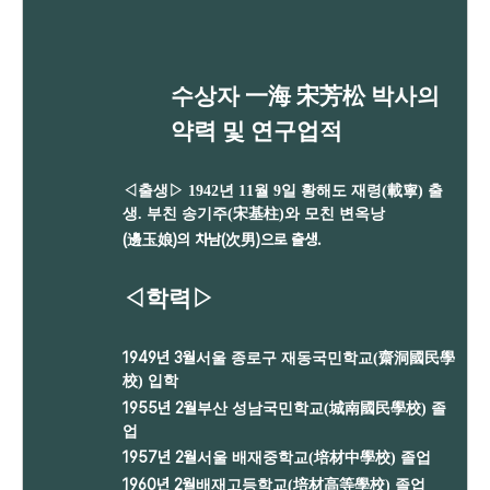
수상자 一海 宋芳松 박사의
약력 및 연구업적
◁
출생
▷ 1942년 11월 9일 황해도 재령(載寧) 출
생. 부친 송기주(宋基柱)와 모친 변옥낭
(邊玉娘)의 차남(次男)으로 출생.
◁
학력
▷
1949년 3월
서울 종로구 재동국민학교(齋洞國民學
校) 입학
1955년 2월
부산 성남국민학교(城南國民學校) 졸
업
1957년 2월
서울 배재중학교(培材中學校) 졸업
1960년 2월
배재고등학교(培材高等學校) 졸업