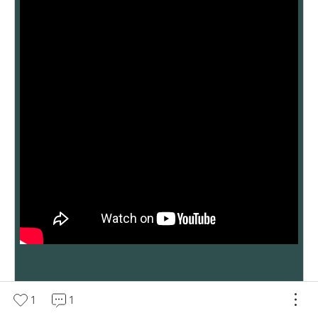
채수정 판소리 흥보가
1
1