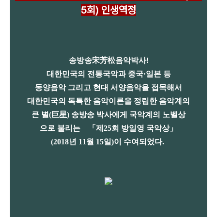
5회)
인생
역정
송방송宋芳松음악박사!
대한민국의
전통국악과
중국·일본 등
동양음악 그리고 현대 서양음악을 접목해서
대한민국의 독특한 음악이론을 정립한 음악계의
큰 별(巨星) 송방송 박사
에게 국악계의 노벨상
으로
불리는 「제25회
방일영 국악상」
(2018년 11월 15일)이 수여되었다.