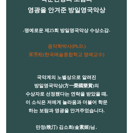
영광을 안겨준 방일영국악상
-명예로운 제25회 방일영국악상 수상소감-
음악학박사(Ph.D.)
宋芳松(한국예술종합학교 명예교수)
국악계의 노벨상으로 알려진
방일영국악상(方一榮國樂賞)의
수상자로 선정됐다는 연락을 받았을 때,
이 소식은 저에게 놀라움과 더불어 학문
하는 보람과 영광을 안겨주었습니다.
만정(晩汀) 김소희(金素姬)님․