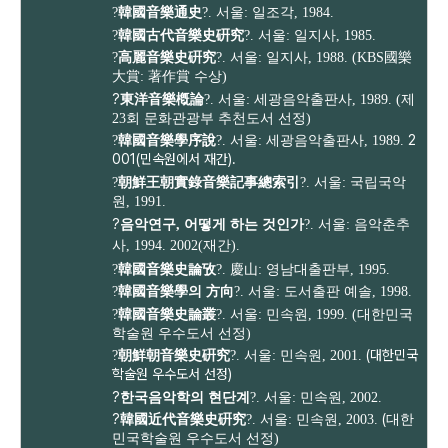
?
韓國音樂通史
?. 서울: 일조각, 1984.
?
韓國古代音樂史硏究
?. 서울: 일지사, 1985.
?
高麗音樂史硏究
?. 서울: 일지사, 1988. (KBS國樂
大賞: 著作賞 수상)
?
東洋音樂槪論
?. 서울: 세광음악출판사, 1989. (제
23회 문화관광부 추천도서 선정)
2
?
韓國音樂學序說
?. 서울: 세광음악출판사, 1989.
001(민속원에서 재간).
?
朝鮮王朝實錄音樂記事總索引
?. 서울: 국립국악
원, 1991.
?
음악연구, 어떻게 하는 것인가
?. 서울: 음악춘추
사, 1994. 2002(재간).
?
韓國音樂史論攷
?. 慶山: 영남대출판부, 1995.
?
韓國音樂學의 方向
?. 서울: 도서출판 예솔, 1998.
?
韓國音樂史論叢
?. 서울: 민속원, 1999. (
대한민국
학술원 우수도서 선정)
(대한민국
?
朝鮮朝音樂史硏究
?. 서울: 민속원, 2001.
학술원 우수도서 선정)
?
한국음악학의 현단계
?. 서울: 민속원, 2002.
?
(
韓國近代音樂史硏究
?. 서울: 민속원, 2003.
대한
민국
학술원 우수도서 선정)