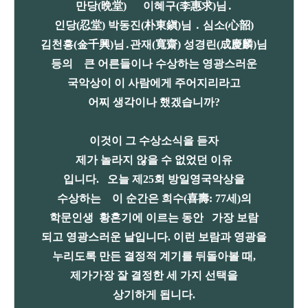
만당(晩堂) 이혜구(李惠求)님․
인당(忍堂) 박동진(朴東鎭)님 ․ 심소(心韶)
김천흥(金千興)님․관재(寬齋) 성경린(成慶麟)님
등의 큰 어른들이나 수상하는 영광스러운
국악상이 이 사람에게 주어지리라고
어찌 생각이나 했겠습니까?
이것이 그 수상소식을 듣자
제가 놀라지 않을 수 없었던 이유
입니다. 오늘 제25회 방일영국악상을
수상하는 이 순간은 희수(喜壽: 77세)의
학문인생 황혼기에 이르는 동안 가장 보람
되고 영광스러운 날입니다. 이런 보람과 영광을
누리도록 만든 결정적 계기를 뒤돌아볼 때,
제가가장 잘 결정한 세 가지 선택을
상기하게 됩니다.