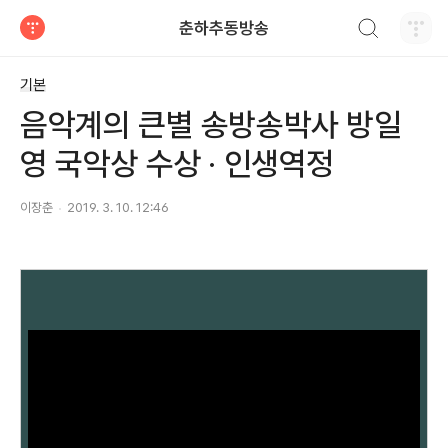
검색하기
춘하추동방송
티스토리
기본
음악계의 큰별 송방송박사 방일
영 국악상 수상 · 인생역정
이장춘
2019. 3. 10. 12:46