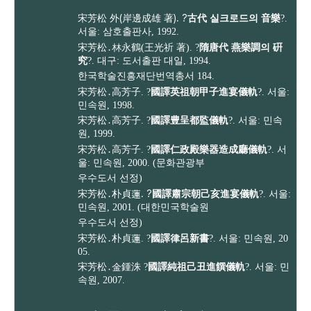
宋芳松 外(岸邊成雄 著). ?
古代 실크로드의 音樂
?.
서울: 삼호출판사, 1992.
宋芳松
․
林永鶴(王光祈 著). ?
隋唐代 燕樂調의 硏
究
?. 대구: 도서출판 대일, 1994.
한국학술진흥재단번역총서 184.
宋芳松
․
高芳子. ?
國譯英祖朝甲子進宴儀軌
?. 서울:
민속원, 1998.
宋芳松
․
高芳子. ?
國譯豊呈都監儀軌
?. 서울: 민속
원, 1999.
宋芳松
․
高芳子. ?
國譯仁政殿樂器造成廳儀軌
?. 서
울: 민속원, 2000. (문화관광부
우수도서 선정)
. ?
宋芳松․朴貞蓮
國譯肅宗朝己亥進宴儀軌
?. 서울:
민속원, 2001. (대한민국학술원
우수도서 선정)
宋芳松․朴貞蓮. ?
國譯律呂新書
?. 서울: 민속원, 20
05.
宋芳松
․
金鍾洙 ?
國譯純祖己丑進饌儀軌
?. 서울: 민
속원, 2007.