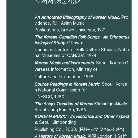
(영문서)▷
◁
저서
An Annotated Bibliography of Korean Music
.
Pro
vidence, R.I.: Asian Music
Publications, Brown University, 1971.
The Korean-Canadian Folk Songs
:
An Ethnomus
icological Study
.
Ottawa:
Canadian Centre for Folk Culture Studies,
Natio
nal Museums of CANADA, 1974.
Korean Music and Instruments
. Seoul: Korean O
verseas Information, Ministry of
Culture and Information, 1979.
Source Readings in Korean Music.
Seoul: Korea
n National Commission for
UNESCO, 1980.
The
Sanjo
Tradition of Korean
Kŏmun'go
Music
.
Seoul: Jung Eum Sa, 1986.
KOREAN MUSIC
:
Its Historical and Other Aspect
s
.
Seoul: Jimoonding
Publishing Co., 2000. (문화관광부 우수도서 선정)
A History of Korean Music
. 英國 London의 Saffr