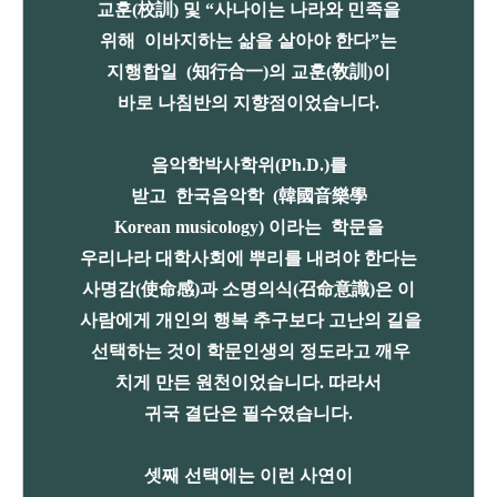
교훈(校訓) 및 “사나이는 나라와 민족을
위해 이바지하는 삶을 살아야 한다”는
지행합일 (知行合一)의 교훈(敎訓)이
바로 나침반의 지향점이었습니다.
음악학박사학위(Ph.D.)를
받고 한국음악학 (韓國音樂學
Korean musicology) 이라는 학문을
우리나라 대학사회에 뿌리를 내려야 한다는
사명감(使命感)과 소명의식(召命意識)은
이
사람에게 개인의 행복 추구보다
고난의 길을
선택하는 것이
학문인생의 정도라고 깨우
치게
만든 원천이었습니다. 따라서
귀국 결단은 필수였습니다.
셋째 선택에는 이런 사연이