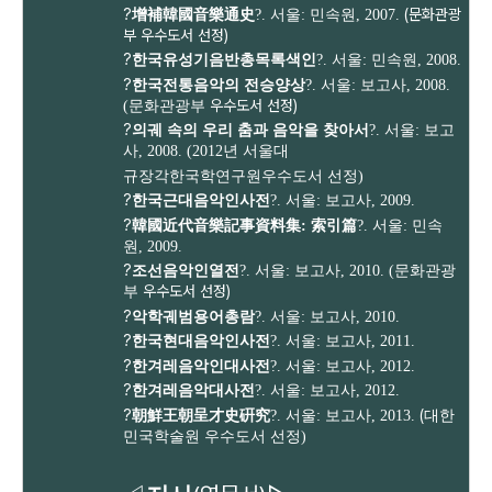
?
(문화관광
增補韓國音樂通史
?. 서울: 민속원, 2007.
부 우수도서 선정)
?
한국유성기음반총목록색인
?. 서울: 민속원, 2008.
?
한국전통음악의
전승양상
?. 서울: 보고사, 2008.
우수도서 선정)
(
문화관광부
?
의궤 속의 우리
춤과 음악을 찾아서
?. 서울: 보고
사, 2008. (2012년 서울대
규장각한국학연구원우수도서 선정)
?
한국근대음악인사전
?. 서울: 보고사, 2009.
?
韓國近代音樂記事資料集: 索引篇
?. 서울: 민속
원, 2009.
?
조선음악인열전
?. 서울: 보고사, 2010. (
문화관광
우수도서 선정)
부
?
악학궤범용어총람
?. 서울: 보고사, 2010.
?
한국현대음악인사전
?. 서울: 보고사, 2011.
?
한겨레음악인대사전
?. 서울: 보고사, 2012.
?
한겨레음악대사전
?. 서울: 보고사, 2012.
?
(
朝鮮王朝呈才史硏究
?. 서울: 보
고사, 2013.
대한
민국
학술원 우수도서 선정)