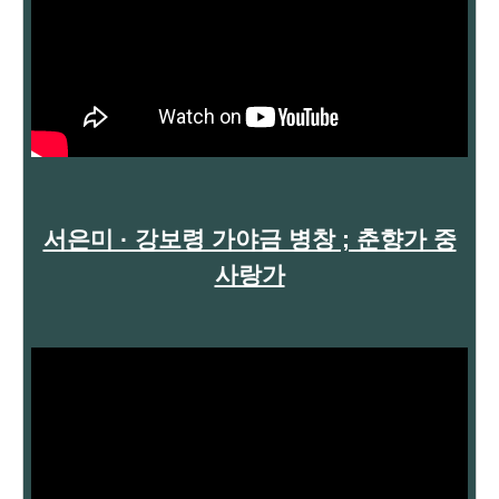
서은미 · 강보령 가야금 병창 ; 춘향가 중
사랑가