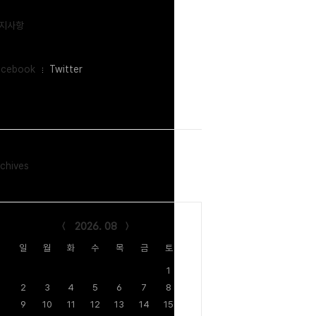
지사항
acebook
Twitter
chives
lendar
2026. 08
일
월
화
수
목
금
토
1
2
3
4
5
6
7
8
9
10
11
12
13
14
15