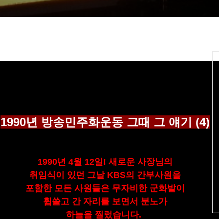
1990년 방송민주화운동 그때 그 얘기
(4)
1990년 4월 12일! 새로운 사장님의
취임식이 있던 그날 KBS의 간부사원을
포함한
모든 사원들은
무자비한 군화발이
휩쓸고 간 자리를
보면서
분노가
하늘을 찔렀습니다.