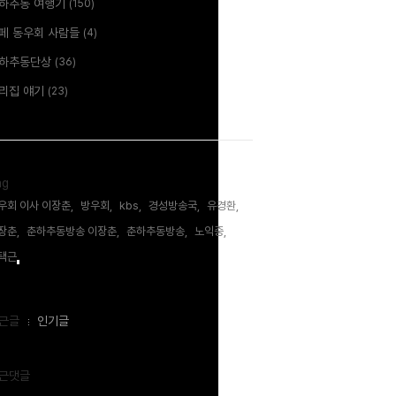
하추동 여행기
(150)
페 동우회 사람들
(4)
하추동단상
(36)
리집 얘기
(23)
ag
우회 이사 이장춘,
방우회,
kbs,
경성방송국,
유경환,
장춘,
춘하추동방송 이장춘,
춘하추동방송,
노익중,
택근,
근글
인기글
근댓글