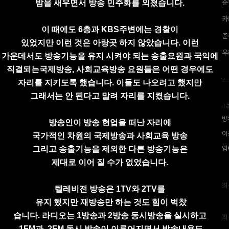
춘
밤을 새우면서 방송 민주화를 외쳤습니다.
카
이 때에도 6층과 KBS주변에는 경찰이
춘
있었지만
이런 것은 아랑곳 하지 않았습니다.
이런
우
가운데서도
방송기능을 유지 시켜야 되는
송출요원과
국익에
직결되는
국제방송, 사회교육방송
요원들은 어떤
경우에도
자리를 지키도록 했습니다.
이들도 나오려고 했지만
그래서는 안 된다고 말려 자리를 지켰습니다.
T
방
방송인이 방송 현업을 떠난 자리에
이
국가적인 차원의
국제방송과 사회교육 방송
그리고
송출기능을 제외한
다른 방송기능은
임
제대로 이어 질 수가 없었습니다.
최
최
텔레비전 방송은 1TV와 2TV를
근
글
유지 했지만
재방송만 하는 것도
힘이 벅찼
과
습니다.
라디오는 1방송과 2방송 동시방송을 실시하고
인
최
기
1FM과
2FM 동시 방송이 이루어지면서 방송내용도