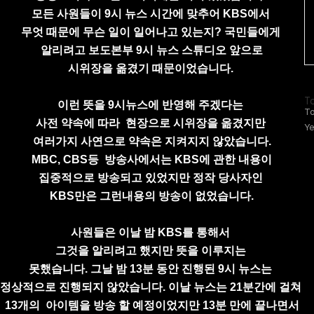
모든 사원들이 9시 뉴스 시간에 맞추어 KBS에서
무엇 때문에 무슨 일이 일어나고 있는지?
국민들에게
알리려고 보도본부
9시
뉴스 스튜디오 앞으로
시위장을
옮겼기 때문이었습니다.
방
To
이런 뜻을 9시뉴스에 반영해 주겠다는
문
To
사전 약속에 따라
현장으로 시위장을 옮겼지만
자
Ye
수
여러가지 사연으로
약속은 지켜지지 않았습니다.
MBC, CBS등 방송사에서는 KBS에 관한 내용이
집중적으로 방송되고 있었지만 정작 당사자인
KBS만은 그런내용의 방송이 없었습니다.
사원들은 이날 밤 KBS를 통해서
그것을 알리려고
했지만
뜻을 이루지는
못했습니다.
그날 밤 13분 동안 진행된 9시
뉴스는
정상적으로
진행되지 않았습니다.
이날 뉴스는 21분간에 걸쳐
13개의
아이템을
방송 할
예정이었지만 13분 만에 끝나면서