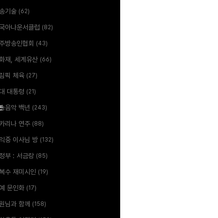
송기술
(62)
국아나운서클럽
(82)
주방송인협회
(43)
화재, 세계유산
(66)
림픽 체육
(27)
대 대통령
(21)
는
송음악 백년
(243)
카리나 연주
(88)
익중 이사님 방
(132)
정부 : 서금랑
(85)
복수 재미시인
(19)
예 문인화
(17)
원님과 함께
(158)