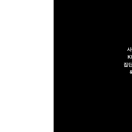
사
K
집