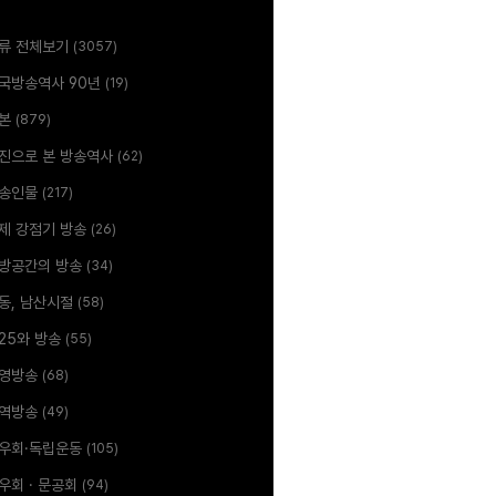
류 전체보기
(3057)
국방송역사 90년
(19)
본
(879)
진으로 본 방송역사
(62)
송인물
(217)
제 강점기 방송
(26)
방공간의 방송
(34)
동, 남산시절
(58)
.25와 방송
(55)
영방송
(68)
역방송
(49)
우회·독립운동
(105)
우회 · 문공회
(94)