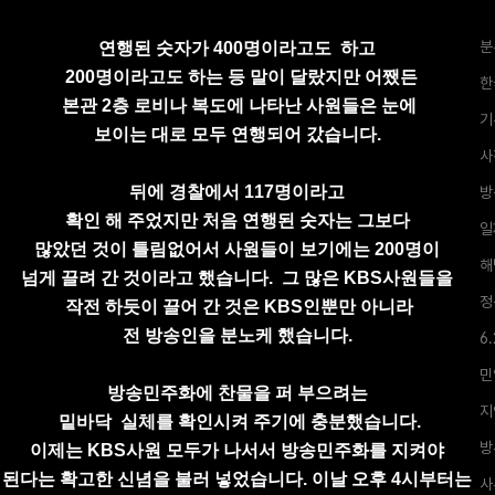
분
연행된 숫자가 400명이라고도 하고
200명이라고도 하는 등
말이 달랐지만 어쨌든
한
본관 2층 로비나 복도에 나타난 사원들은
눈에
기
보이는 대로 모두 연행되어 갔습니다.
사
뒤에 경찰에서 117명이라고
방
확인 해 주었지만
처음 연행된 숫자는
그보다
일
많았던 것이 틀림없어서 사원들이
보기에는
200명이
해
넘게 끌려 간 것이라고 했습
니다.
그 많은
KBS사원들을
정
작전 하듯이 끌어 간 것은
KBS인
뿐만 아니라
전 방송인을 분노케 했습니다.
6
민
방송민주화에 찬물을 퍼 부으려는
지
밑바닥 실체를
확인시켜 주기에
충분했습니다.
방
이제는 KBS사원 모두가 나서서 방송민주화를
지켜야
된다는
확고한 신념을
불러 넣었습니다.
이날 오후 4시부터는
사