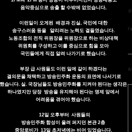
글
음악중심으로 송출 할 수밖에 없었습니다,
공
이런일이 오게된 배경과 진실, 국민에 대한
페
F
송구스러움 등을
알리려는
노력도 곁들였습니다.
이
스
노동조합의 전직 위원장을 위원장으로 하는
비상대책
북
위원회를 구성하고 이를 중심으로 힘을 모아
트
위
국민들에게 직접 알려 나가기로 했습니다.
터
플
러
부장 급 사원들도 이런 일에 같이 하겠다는
Ar
그
인
결의문을 채택하고
방송민주화 운동의 표면에
나서기로
했습니다.
실. 국장님들도 방송민주화를 지켜야 된다는 생각은
Ca
하나였지만
당장 방송을 유지해야 된다는 명제 앞에서
어려움을 겪어야 했습니다.
12일 오후부터
사원들의
방송민주화 함성이 울려 퍼지던
본관 2층
중앙로비가
13일 초저녁에는 비어 있었습니다.