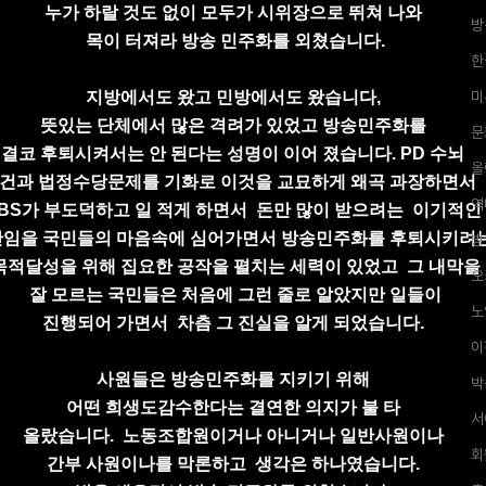
누가 하랄 것도 없이 모두가 시위장으로
뛰쳐 나와
방
목이 터져라 방송 민주화를 외쳤습니다.
한
지방에서도 왔고 민방에서도 왔습니다,
미
뜻있는 단체에서 많은 격려가 있었고 방송민주화를
문
결코
후퇴시켜서는 안 된다는 성명이 이어 졌습니다.
PD 수뇌
올
건과
법정수당문제를 기화로 이것을 교묘하게
왜곡 과장하면서
역
BS가 부도덕하고
일 적게 하면서
돈만 많이 받으려는
이기적인
단임을
국민들의 마음속에 심어가면서
방송민주화를 후퇴시키려
방
목적달성을 위해 집요한 공작을 펼치는
세력이 있었고
그 내막을
오
잘 모르는
국민들은 처음에 그런 줄로 알았지만
일들이
노
진행되어 가면서
차츰 그 진실을 알게 되었습니다.
이
사원들은 방송민주화를 지키기 위해
박
어떤
희생도
감수한다는 결연한 의지가 불 타
서
올랐습니다.
노동조합원이거나 아니거나 일반사원이나
회
간부 사원이나를 막론하고
생각은 하나였습니다.