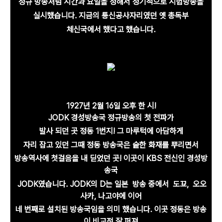
정규 방송처럼 시간과 요일을 정해서 정기적으로 시험방송을
실시했습니다. 지금의 통신공사자리였던 옛 총독부
체신국에서 했다고 했습니다.
1927년 2월 16일 오후 한 시!
JODK 경성방송국 정규방송의 첫 전파가
발사 되던 곳 정동 1번지! 그 마루턱에 아담하게
자리 잡고 있던 그때 정동 방송국은
숱한 화재를 뿌리면서
방송역사에 첫걸음을 내 딛었던 곳!
이곳이 KBS 전신인 경성방
송국
JODK였습니다. JODK의 D는 일본 방송 중에서 도꾜, 오오
사카,
나고야에 이어
네 번째로
설치된
방송국임을
의미 했습니다. 이곳 정동은 방송
이
비교적
잘 퍼져