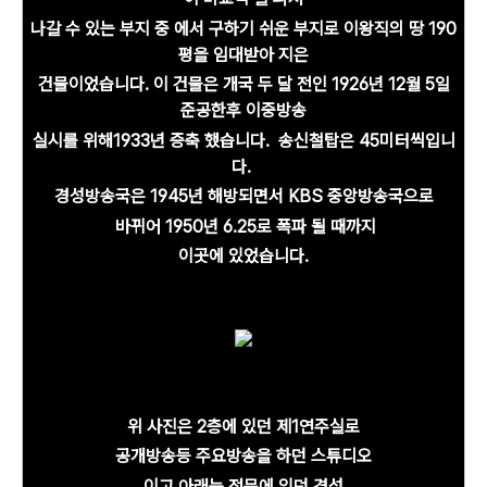
나갈 수 있는
부지 중 에서
구하기
쉬운 부지로
이왕직의 땅 190
평을
임대받아
지은
건물이었습니다.
이
건물은
개국 두 달 전인
1926년 12월 5일
준공한후
이중방송
실시를 위해
1933년
증축 했습니다.
송신철탑은
45미터
씩입니
다.
경성방송국은
1945년 해방되면서 KBS
중앙방송국으로
바뀌어
1950년
6.25로 폭파 될 때까지
이곳에 있었습니다.
위 사진은 2층에 있던 제1연주실로
공개방송등 주요방송을 하던 스튜디오
이고
아래는 정문에 있던 경성