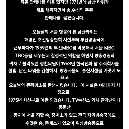
작은
안테나를
이용 했지만 1971년에
남산 타워가
새로
새워지면서
송.수신의 주된
안테나를 옮겼습니다.
오늘날의 서울 명물이 된 남산타워는
해방전 조선방송협회 시절부터 부산방송국에
근무하다가 1959년의 부산MBC를 비롯해서 서울 MBC,
TBC등을 세우는데 결정적인 역할을 하면서 방송경영의
귀재로 불리웠던 정환옥님이
1968년 한국전파 탑 주식회사를
설립, 남산 타워를 건설해서 방송사들의
송신시설을 이곳에 모
으고
오늘날의 관광명소를
탄생시켰습니다. 이 시설은 여러가지 사
정으로
1975년 체신부로 이관 되었습니다. TV송신소 역시 관악산이나
용문산
등지에 서울 직할 송, 중계소가 있고 전국 지역방송국에도
수많은 송, 중계소가 있으며 위성방송등으로