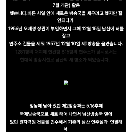
7월 개관) 활용
했습니다.
빠른 시일
안에
새로운 방송국을
새우려고 했지만 잘
안되다가
1956년 오재경 장관이
부임하면서 그해 12월 15일
남산에 터를
잡고
연주소 건물을 세워 1957년
12월
10일
제1방송을 옮겼습니다.
1281평의 대지에 연건평 815평의 연주소가 당시로서는
현대식 방송시설로 남산의 새 명소가 되었습니다.
정동에 남아 있던 제2방송과는 5.16후에
국제방송국으로 새로 태어 나면서 남산방송국 옆에
있던 원자력원 건물을 인수해서 기존의 남산 연주실과 연결해
서