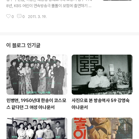
한자이름 들이 적힌 배역표가 연출계 입구 쪽에 붙어 있었
8년, KBS 어린이 연속방송극 똘똘이 모험에 출연하기 시
다. 그 이전, 미국무부초청 으로6개월간 미국방송계를 시
작한 이래 2,000년, 미국으로 떠나실 때까지 52년, 반세
찰하고 오신 귀국 환영회식 자리에서 작가님은 미리 나한
0
0
2011. 3. 19.
기가 넘는 세월, 국민들에게 친근한 목소리로 다가 왔습니
테 귀띔, "이번에 내가 연속극을 쓰..
다. 드라마나 낭독 등 대한민국의 모든 방송 체널에서 님의
목소..
이 블로그 인기글
민병연, 1950년대 한송이 코스모
사진으로 본 방송역사 59 강영숙
스 같다던 그 여성 아나운서
아나운서