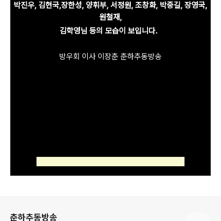
박진우, 김현국,
장한성, 양휘부, 서정원, 조창화, 박중길, 장영국,
원철재,
김학영님 등의
모습이 보입니다.
방우회 이사 이장춘 춘하추동방송
로그 정보
춘하추동방송