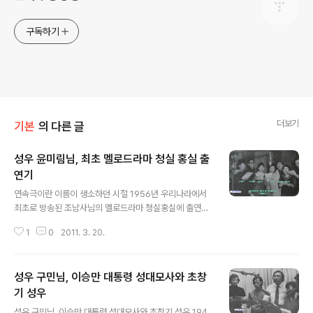
구독하기
더보기
기본
의 다른 글
성우 윤미림님, 최초 멜로드라마 청실 홍실 출
연기
글 내용
연속극이란 이름이 생소하던 시절 1956년 우리나라에서
최초로 방송된 조남사님의 멜로드라마 청실홍실에 출연했
던 성우 윤미림님의 글입니다. 윤미림님은 1954년 KBS성
1
0
2011. 3. 20.
우 1기로 입문해서 이름을 날리던 성우였습니다. 성우 윤미
림님, 최초 멜로드라마 청실 홍실 출연기 1956년 10월 7
일 일요일 밤 9시 15분에 일요연속극 조남사 작 첫 회가 방
성우 구민님, 이승만 대통령 성대모사와 초창
송될 예정이었다. 방송을 앞두고 금요일인가 오전에 연습
이 시작되었다. 연출계장이기도 한 작가는 대담하게 신인
기 성우
글 내용
들을 주연에 기용했다. 김소원, 김수일, 심영식, 윤미림의
성우 구민님, 이승만 대통령 성대모사와 초창기 성우 194