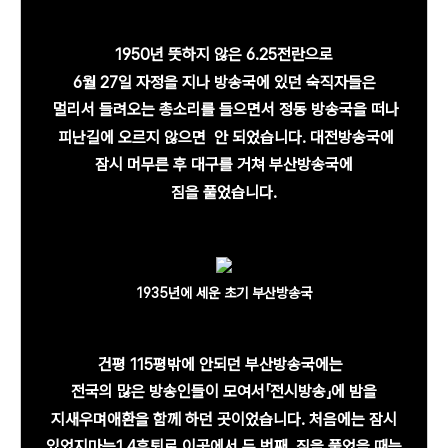
1950년 뜻하지 않은 6.25전란으로
6월 27일
자정을
지나 방송국에 있던 숙직자들은
멀리서 들려오는
총소리를 들으면서 정동 방송국을 떠나
피난길에 오르지
않으면
안 되었습니다.
대전방송국에
잠시
머무른 후
대구를 거쳐
부산방송국에
짐을 풀었습니다.
1935년에 세운 초기 부산방송국
건평 115평밖에 안되던 부산방송국에는
전국의
많은
방송인들이 모여서「전시방송」에 밤을
지새우며
애환을 함께 하던 곳이었습니다.
처음에는
잠시
있었지마는
1.4후퇴로 이곳에서 두 번째
짐을 풀었을 때는