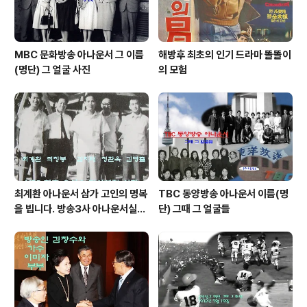
MBC 문화방송 아나운서 그 이름
해방후 최초의 인기 드라마 똘똘이
(명단) 그 얼굴 사진
의 모험
최계환 아나운서 삼가 고인의 명복
TBC 동양방송 아나운서 이름(명
을 빕니다. 방송3사 아나운서실장
단) 그때 그 얼굴들
역임