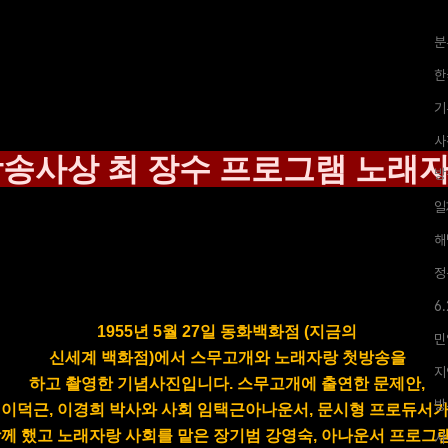
분
한
기
사
송사상 최 장수 프로그램 노래
방
일
해
정
6
1955년 5월 27일 동화백화점 (지금의
민
신세계 백화점)에서
스무고개와
노래자랑
첫방송을
지
하고 촬영한 기념사진입니다.
스무고개에
출연한
문제안,
방
이덕근,
이경희
박사와 사회 임택근아나운서,
문시형
프로듀서
께 했고
노래자랑 사회를 맡은
장기범
강영숙,
아나운서 프로그
사