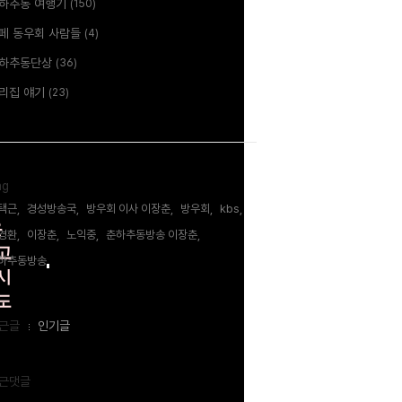
하추동 여행기
(150)
을
페 동우회 사람들
(4)
하추동단상
(36)
리집 얘기
(23)
ag
택근,
경성방송국,
방우회 이사 이장춘,
방우회,
kbs,
은
경환,
이장춘,
노익중,
춘하추동방송 이장춘,
고
하추동방송,
시
도
이
근글
인기글
근댓글