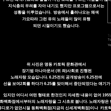
지식층의
우려를
자아
내기도
했지만 프로그램으로서는
성황을 이루었습
니다.
방송에서
흘러나오는
왜색
가요
따라 그런 유의
노래
들이
많이
유행
되던
시절이기도 했습니다.
방
To
문
To
자
Ye
수
위 사진은
명동
카토릭 문화관에서
장기범 아나아운서 (위 좌)사회로
진행된
노래자랑
모습입니다.
6.25전의 공개방송이 6.25전에
선을 보여
2회를 하다가 6.25를 맞이해서 중단되었다는
얘기가
있지만 어디서 여떤 형태로 한것인지 자세한 내용이 없어
195
화백화점에서부터의 노래자랑을 그 시초로 봅니다.
노래자랑은 
튜디로가
없던시절 동화백화점(지금의 신세계
백화점)이나
카토