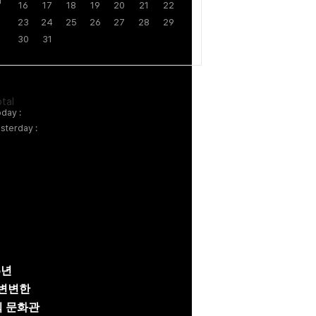
16
17
18
19
20
21
22
23
24
25
26
27
28
29
30
31
tal
day :
sterday :
5년
변변한
릭
문화관