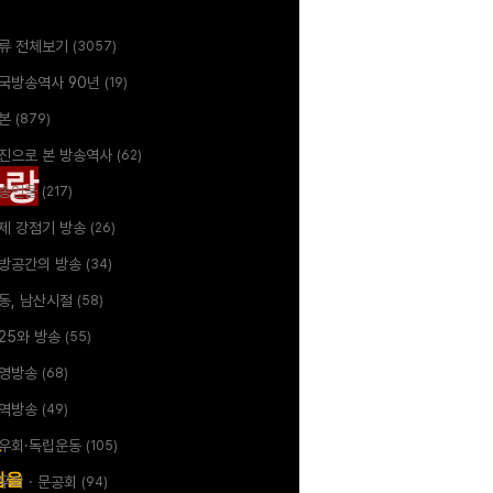
류 전체보기
(3057)
국방송역사 90년
(19)
본
(879)
진으로 본 방송역사
(62)
자랑
송인물
(217)
제 강점기 방송
(26)
방공간의 방송
(34)
동, 남산시절
(58)
.25와 방송
(55)
영방송
(68)
역방송
(49)
우회·독립운동
(105)
가
램을
우회 · 문공회
(94)