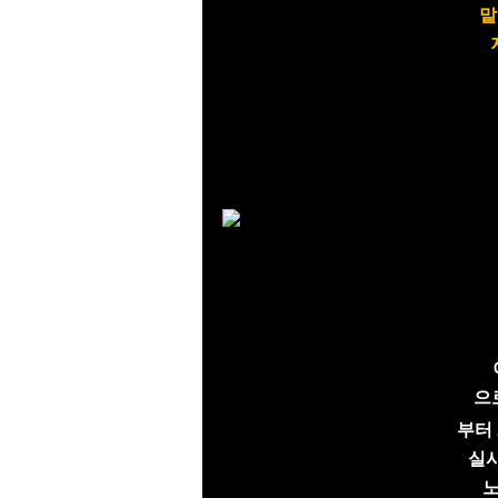
으
부터
실