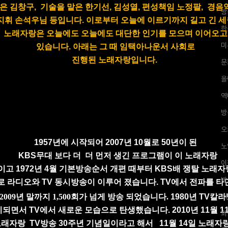
맡은
김창구,
기술을
맡은 한기선,
김성열,
편성책임
노정팔
,
경음
방
지휘 손석우님
등입니다. 이로부터 오늘에 이르기까지 길고 긴 세
한
노래자랑은 오늘
에도
오늘에도 대단한 인기를 모으며 이어오고
미
있습니
다.
아래는
그 때
임택아나운서 사회로
진행된 노래자랑입니다.
문
올
역
방
오
1957년에 시작되어
2007년 10월로 50년이 된
노
KBS무대
보다
더
더 먼저 생긴 프로그램이
이 노래자랑
이
이고
1
972년
4월 기본방송순서 개편
때부터
KBS배 쟁탈
노래자
박
로
라디오와
TV 동시방송이
이루어
졌습니다.
TV에서 전파를
타
2009년 말까지
1,500회가 넘게 방송
되었습니다.
1980년
TV칼
서
시되면서
TV에서
새로운 모습
으로
탄생했습니다
.
2010년
11월 
회
노래자랑
TV방송
30주년
기념일이라고 해서
11월 14일
노래자