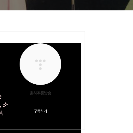
춘하추동방송
송
, 소
구독하기
비며