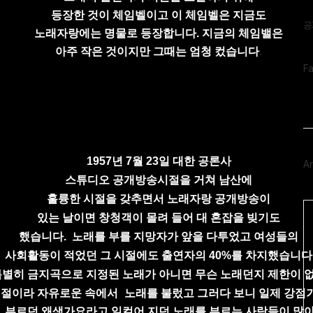
글
등장한 것이 체임벨이고
이 체임벨은 지금도
공
노래자랑에는 명물로 등장합니다.
지금의 체임밸은
아주 작은 것이지만
그때는 엄청
컸습니다
.
페
F
이
스
북
트
위
터
플
러
1957년 7월 23일
대한 공론사
Ar
그
인
스튜디오 공개방송시절을 거쳐
남산에
훌륭한
시절을 갖추면서 노래자랑 공개방송이
Ca
있는 날이면 창청객이 몰려 들어 대 혼잡을 빚기도
했습니다.
노래를 부를 지망자가 앞을 다투었고 여성들의
사회활동이
적었던
그 시절에도 출연자의 40%를 차지했습니다
특별히 금지곡으로 지정된 노래가 아니면
무슨 노래던지
제한이 
절이라 자유로운 속에서
노래를 불렀고
그러다 보니 일제 강점
부르던 왜색가요라고
일컬어 지던
노래를 부르는 사람들이 많