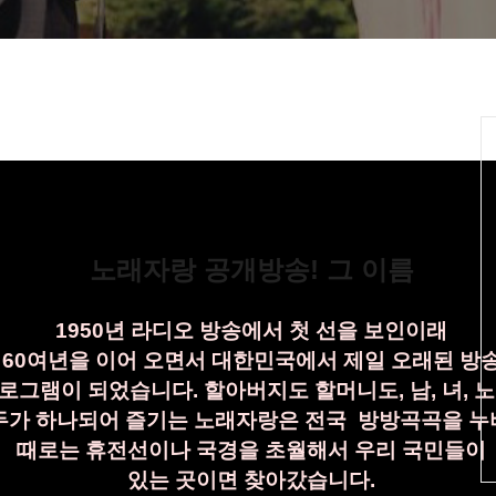
노래자랑 공개방송! 그 이름
1950년 라디오 방송에서 첫 선을 보인이래
60여년을 이어 오면서 대한민국에서 제일
오래된 방
로그램이
되었습니다. 할아버지도
할머니도,
남, 녀, 노
두가
하나되어 즐기는
노래자랑은
전국 방방곡곡을
누
때로는
휴전선이나 국경을
초월
해서
우리 국민들이
있는 곳이면 찾아
갔습니다.