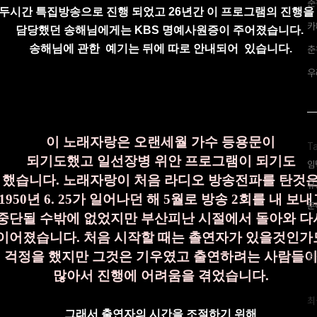
춘
두시간
특집
방송으로 진행 되었고 26년간
이 프로그램의
진행
카
담당했던
송해님에게는 KBS 명예사원증이 주어졌습니다.
송해님에 관한
예기는 뒤에 따로 안내되어
있습니다.
춘
우
이 노래자랑은 오랜세월 가수 등용문이
T
되기도했고
일선장병 위안 프로그램이 되기도
임
했습니다.
노래자랑이 처음 라디오 방송전파를
탄것
유
1950년 6. 25가
일어나던 해
5월로
방송 2회를 내 보내
춘
중단될 수밖에
없었지만
부산피난 시절에서
돌아와 다
이어
졌습니다. 처음 시작할 때는 촐연자가 있을것인가
걱정을 했지만 그것은 기우였고 출연하려는 사람들
최
최
근
많아서 진행에 어려움을 겪었습니다.
글
과
인
최
기
그래서 출연자의 시간을 조절하기
위해