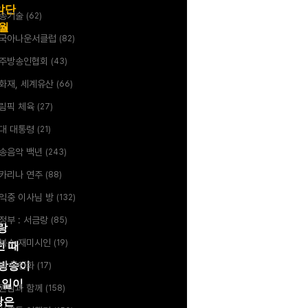
악단
송기술
(62)
월
국아나운서클럽
(82)
주방송인협회
(43)
화재, 세계유산
(66)
림픽 체육
(27)
대 대통령
(21)
송음악 백년
(243)
카리나 연주
(88)
익중 이사님 방
(132)
정부 : 서금랑
(85)
랑
복수 재미시인
(19)
던 때
라방송이
예 문인화
(17)
11일이
원님과 함께
(158)
랑은