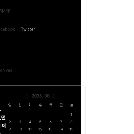
지사항
acebook
Twitter
chives
lendar
2026. 08
일
월
화
수
목
금
토
.
1
없던
2
3
4
5
6
7
8
기에
9
10
11
12
13
14
15
아